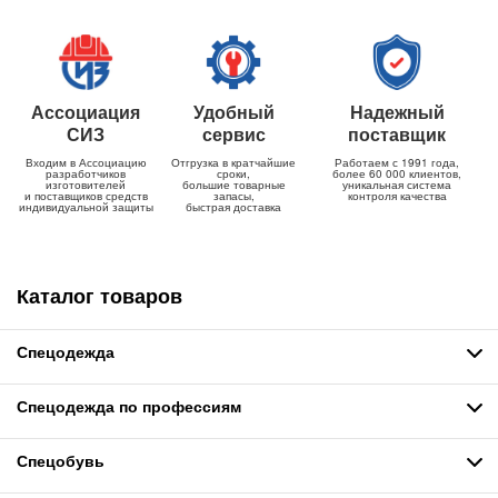
Ассоциация
Удобный
Надежный
СИЗ
сервис
поставщик
Входим в Ассоциацию
Отгрузка в кратчайшие
Работаем с 1991 года,
разработчиков
сроки,
более 60 000 клиентов,
изготовителей
большие товарные
уникальная система
и поставщиков средств
запасы,
контроля качества
индивидуальной защиты
быстрая доставка
Каталог товаров
Спецодежда
Спецодежда по профессиям
Спецобувь