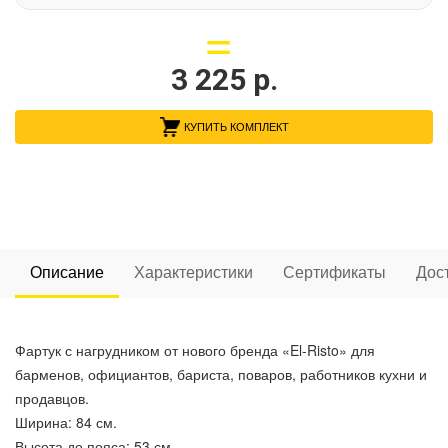
3 225
р.
КУПИТЬ КОМПЛЕКТ
Описание
Характеристики
Сертификаты
Дос
Фартук с нагрудником от нового бренда «El-Risto» для
барменов, официантов, бариста, поваров, работников кухни и
продавцов.
Ширина: 84 см.
Высота до пояса: 53 см.