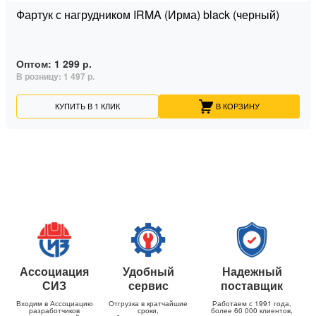
Фартук с нагрудником IRMA (Ирма) black (черный)
Оптом:
1 299 р.
В розницу:
1 497 р.
КУПИТЬ В 1 КЛИК
В КОРЗИНУ
Ассоциация
Удобный
Надежный
СИЗ
сервис
поставщик
Входим в Ассоциацию
Отгрузка в кратчайшие
Работаем с 1991 года,
разработчиков
сроки,
более 60 000 клиентов,