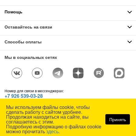
Помощь
Оставайтесь на связи
Способы оплаты
Мы в социальных сетях
Номер для связи в мессенджерах:
+7 926 539-03-28
Telegram
,
WhatsApp
,
Max
Мы используем файлы cookie, чтобы
© СОЮЗСПЕЦОДЕЖДА, 1991—2026. Все права защищены.
сделать работу с сайтом удобнее.
Использование материалов сайта без разрешения запрещено.
Продолжая находиться на сайте, вы
Принять
соглашаетесь с этим.
Карта сайта
Подробную информацию о файлах cookie
можно прочитать
здесь
.