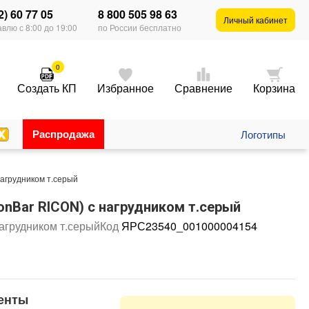
2) 60 77 05
8 800 505 98 63
Личный кабинет
влю с 8:00 до 19:00
по России бесплатно
0
Создать КП
Избранное
Сравнение
Корзина
Распродажа
Логотипы
агрудником т.серый
nBar RICON) с нагрудником т.серый
агрудником т.серый
Код
ЯРС23540_001000004154
енты