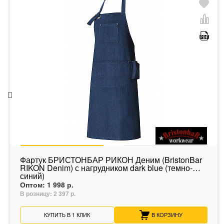
Фартук БРИСТОНБАР РИКОН Деним (BristonBar
RIKON Denim) с нагрудником dark blue (темно-
синий)
Оптом:
1 998 р.
В розницу:
2 397 р.
КУПИТЬ В 1 КЛИК
В КОРЗИНУ