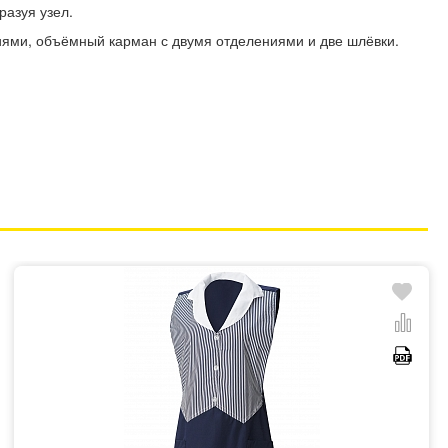
разуя узел.
иями, объёмный карман с двумя отделениями и две шлёвки.