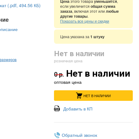
Цена
этого товара
уменьшится
,
ат (.pdf, 494.56 КБ)
если увеличится
общая сумма
заказа
, включая этот или
любые
другие товары
.
ние
Показать все цены и скидки
описание
Цена указана за
1 штуку
Нет в наличии
 размеров
розничная цена
Нет в наличии
0 р.
оптовая цена
НЕТ В НАЛИЧИИ
Добавить в КП
Обратный звонок