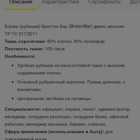
Описание
Характеристики
Сертификаты
Дос
Блузка (рубашка) Бристон Бар (BristonBar) джинс женская
ТР ТС 017/2011
Ткань сорочечная:
60% хлопок, 40% полиэфир
Плотность ткани:
105 г/кв.м
Особенности:
Удобная рубашка из износостойкой ткани с высоким
содержанием хлопка.
Отложной рубашечный воротник. Рукава длинные, с
манжетами.
Центральная застёжка на пуговицы.
Специальности:
официант, охрана, логист, администратор,
менеджер, сотрудник ресепшен, сотрудник банка, офисный
работник, менеджер магазина, бармен, сомелье.
Сфера применения (использование в быту):
для
повседневной носки.