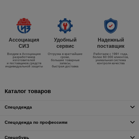
Ассоциация
Удобный
Надежный
СИЗ
сервис
поставщик
Входим в Ассоциацию
Отгрузка в кратчайшие
Работаем с 1991 года,
разработчиков
сроки,
более 60 000 клиентов,
изготовителей
большие товарные
уникальная система
и поставщиков средств
запасы,
контроля качества
индивидуальной защиты
быстрая доставка
Каталог товаров
Спецодежда
Спецодежда по профессиям
Спецобувь