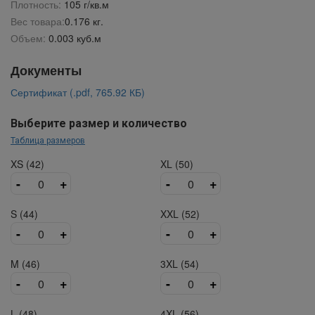
Плотность:
105 г/кв.м
Вес товара:
0.176 кг.
Объем:
0.003 куб.м
Документы
Сертификат (.pdf, 765.92 КБ)
Выберите размер и количество
Таблица размеров
XS (42)
XL (50)
-
+
-
+
S (44)
XXL (52)
-
+
-
+
M (46)
3XL (54)
-
+
-
+
L (48)
4XL (56)