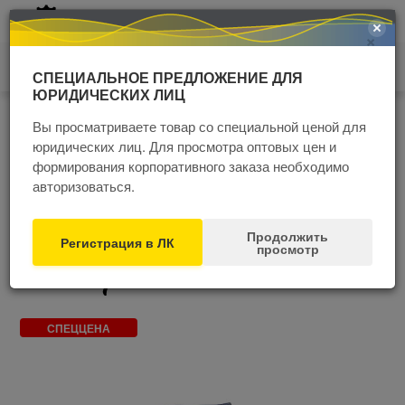
+7 (4852) 60 77 05
×
0
СПЕЦИАЛЬНОЕ ПРЕДЛОЖЕНИЕ ДЛЯ
ЮРИДИЧЕСКИХ ЛИЦ
Главная
Каталог
Спецодежда
Толстовки, рубашки, футболки, тенниски
Рубашки
Вы просматриваете товар со специальной ценой для
юридических лиц. Для просмотра оптовых цен и
Блузка (рубашка) Бристон Бар (BristonBar)
формирования корпоративного заказа необходимо
джинс женская т.синяя
авторизоваться.
Распродажа
Продолжить
Регистрация в ЛК
просмотр
СПЕЦЦЕНА