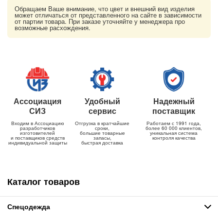
Обращаем Ваше внимание, что цвет и внешний вид изделия
может отличаться от представленного на сайте в зависимости
от партии товара. При заказе уточняйте у менеджера про
возможные расхождения.
Ассоциация
Удобный
Надежный
СИЗ
сервис
поставщик
Входим в Ассоциацию
Отгрузка в кратчайшие
Работаем с 1991 года,
разработчиков
сроки,
более 60 000 клиентов,
изготовителей
большие товарные
уникальная система
и поставщиков средств
запасы,
контроля качества
индивидуальной защиты
быстрая доставка
Каталог товаров
Спецодежда