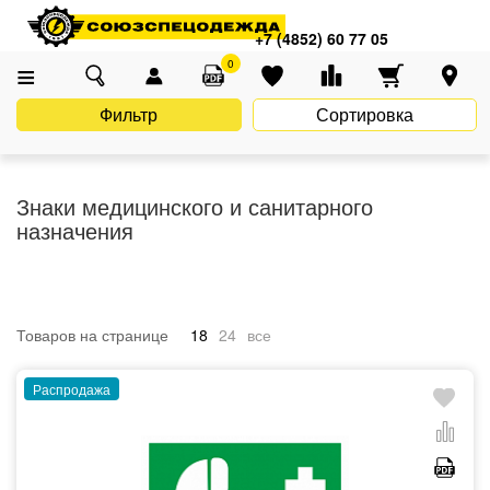
Главная
Каталог
Знаки безопасности
+7 (4852) 60 77 05
Знаки медицинского и санитарного назначения
0
Фильтр
Сортировка
Знаки медицинского и санитарного
назначения
Товаров на странице
18
24
все
Распродажа