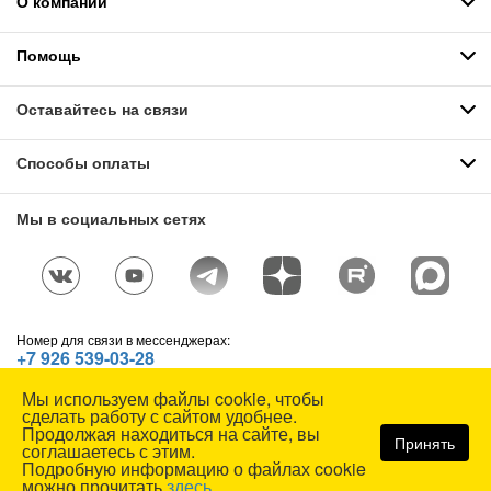
О компании
Помощь
Оставайтесь на связи
Способы оплаты
Мы в социальных сетях
Номер для связи в мессенджерах:
+7 926 539-03-28
Telegram
,
WhatsApp
,
Max
Мы используем файлы cookie, чтобы
© СОЮЗСПЕЦОДЕЖДА, 1991—2026. Все права защищены.
сделать работу с сайтом удобнее.
Использование материалов сайта без разрешения запрещено.
Продолжая находиться на сайте, вы
Принять
соглашаетесь с этим.
Карта сайта
Подробную информацию о файлах cookie
можно прочитать
здесь
.