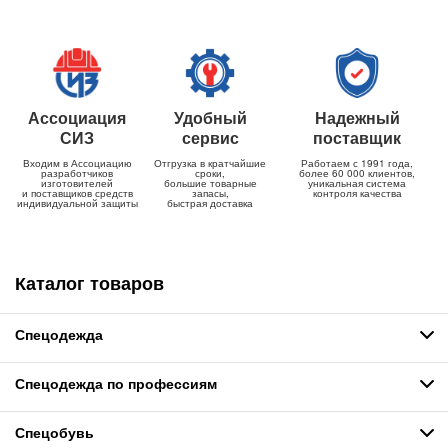
Ассоциация
Удобный
Надежный
СИЗ
сервис
поставщик
Входим в Ассоциацию
Отгрузка в кратчайшие
Работаем с 1991 года,
разработчиков
сроки,
более 60 000 клиентов,
изготовителей
большие товарные
уникальная система
и поставщиков средств
запасы,
контроля качества
индивидуальной защиты
быстрая доставка
Каталог товаров
Спецодежда
Спецодежда по профессиям
Спецобувь