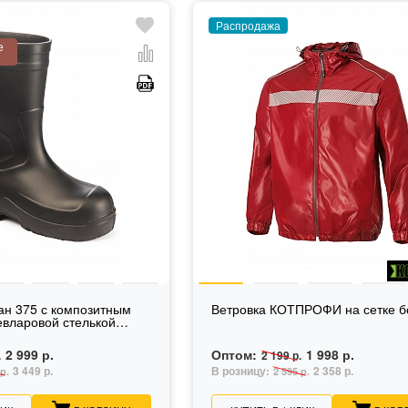
Распродажа
е
ан 375 с композитным
Ветровка КОТПРОФИ на сетке б
евларовой стелькой
2 999 р.
Оптом:
1 998 р.
.
2 199 р.
3 449 р.
В розницу:
2 358 р.
р.
2 595 р.