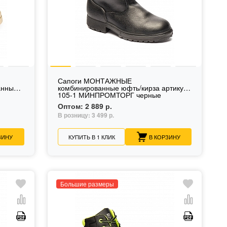
Сапоги МОНТАЖНЫЕ
анные
комбинированные юфть/кирза артикул
105-1 МИНПРОМТОРГ черные
Оптом:
2 889 р.
В розницу:
3 499 р.
ЗИНУ
КУПИТЬ В 1 КЛИК
В КОРЗИНУ
Большие размеры