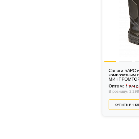
Сапоги БАРС и
композитным 
МИНПРОМТОРГ
Оптом:
1 974 р
В розницу:
2 298
КУПИТЬ В 1 К