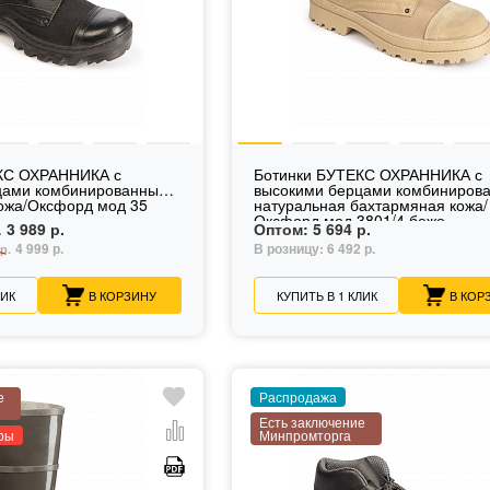
КС ОХРАННИКА с
Ботинки БУТЕКС ОХРАННИКА с
цами комбинированные
высокими берцами комбиниров
ожа/Оксфорд мод 35
натуральная бахтармяная кожа/
Оксфорд мод 3801/4 беже...
3 989 р.
Оптом:
5 694 р.
.
4 999 р.
В розницу:
6 492 р.
р.
ЛИК
В КОРЗИНУ
КУПИТЬ В 1 КЛИК
В КОР
е
Распродажа
Есть заключение
ры
Минпромторга