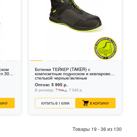
ском
Ботинки ТЕЙКЕР (TAKER) с
л 309
композитным подноском и кевларовой
стелькой черные/зеленые
Оптом:
5 995 р.
В розницу:
7 545 р.
7 548 р.
ЗИНУ
КУПИТЬ В 1 КЛИК
В КОРЗИНУ
Товары
19
-
36
из
130