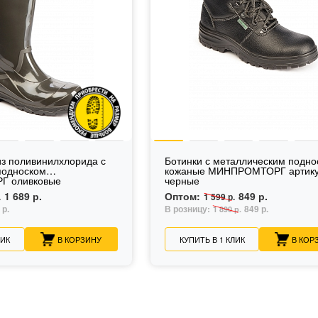
з поливинилхлорида с
Ботинки с металлическим подно
подноском
кожаные МИНПРОМТОРГ артику
 оливковые
черные
1 689 р.
Оптом:
849 р.
.
1 599 р.
 р.
В розницу:
849 р.
1 890 р.
ЛИК
В КОРЗИНУ
КУПИТЬ В 1 КЛИК
В КОР