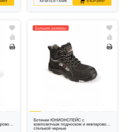
ЗИНУ
КУПИТЬ В 1 КЛИК
В КОРЗИНУ
Большие размеры
Ботинки ЮНИОНСПЕЙС с
аровой
композитным подноском и кевларовой
стелькой черные