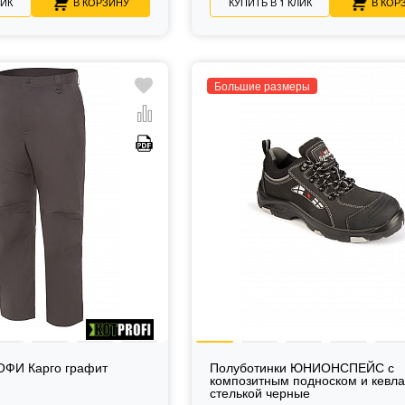
ЛИК
В КОРЗИНУ
КУПИТЬ В 1 КЛИК
В КОР
Большие размеры
ФИ Карго графит
Полуботинки ЮНИОНСПЕЙС с
композитным подноском и кевл
стелькой черные