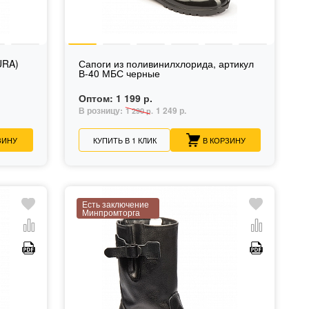
URA)
Сапоги из поливинилхлорида, артикул
В-40 МБС черные
Оптом:
1 199 р.
В розницу:
1 249 р.
1 290 р.
ЗИНУ
КУПИТЬ В 1 КЛИК
В КОРЗИНУ
Есть заключение
Минпромторга