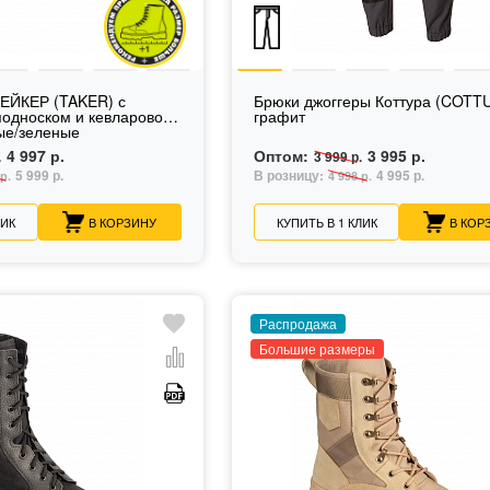
ТЕЙКЕР (TAKER) с
Брюки джоггеры Коттура (COTT
односком и кевларовой
графит
ые/зеленые
4 997 р.
Оптом:
3 995 р.
.
3 999 р.
5 999 р.
В розницу:
4 995 р.
р.
4 998 р.
ЛИК
В КОРЗИНУ
КУПИТЬ В 1 КЛИК
В КОР
Распродажа
Большие размеры