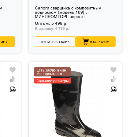
ым
Сапоги сварщика с композитным
подноском (модель 109)
МИНПРОМТОРГ черные
Оптом:
5 496 р.
В розницу:
6 789 р.
ЗИНУ
КУПИТЬ В 1 КЛИК
В КОРЗИНУ
Есть заключение
Минпромторга
Большие размеры