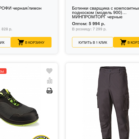
РОФИ черная/лимон
Ботинки сварщика с композитн
подноском (модель 900)
МИНПРОМТОРГ черные
Оптом:
5 994 р.
828 р.
В розницу:
7 299 р.
.
ЛИК
В КОРЗИНУ
КУПИТЬ В 1 КЛИК
В КОР
ры