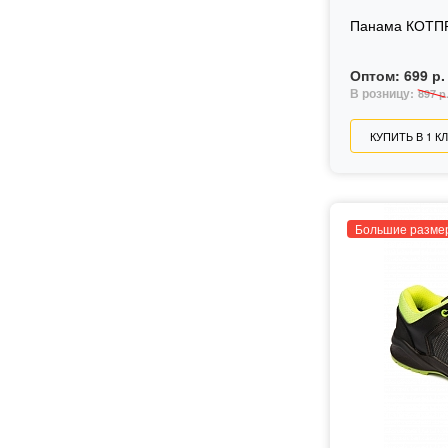
Панама КОТП
Оптом:
699 р.
В розницу:
897 р
КУПИТЬ В 1 К
Большие разме