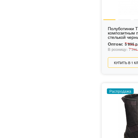
Полуботинки 
композитным п
стелькой черн
Оптом:
5 895 р
В розницу:
7 295 
КУПИТЬ В 1 К
Распродажа