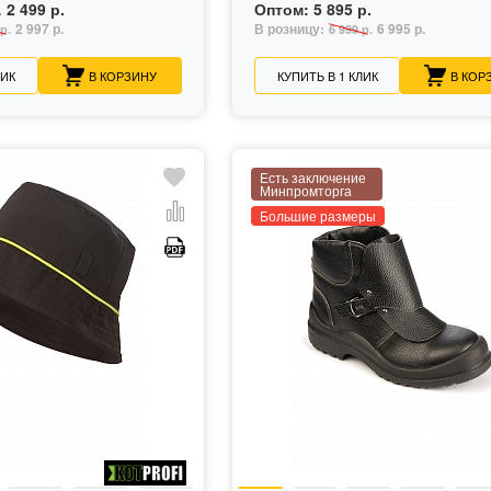
2 499 р.
Оптом:
5 895 р.
.
2 997 р.
В розницу:
6 995 р.
р.
6 999 р.
ЛИК
В КОРЗИНУ
КУПИТЬ В 1 КЛИК
В КОР
Есть заключение
Минпромторга
Большие размеры