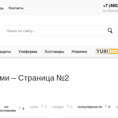
+7 (485
щь
Контакты
по Яросла
защиты
Униформа
Хозтовары
Новинки
ами – Страница №2
по
цене
скидке
популярности
а
молчанию