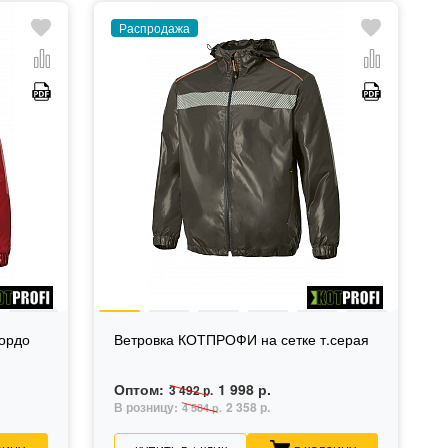
Распродажа
ордо
Ветровка КОТПРОФИ на сетке т.серая
Оптом:
1 998 р.
3 492 р.
В розницу:
2 358 р.
4 584 р.