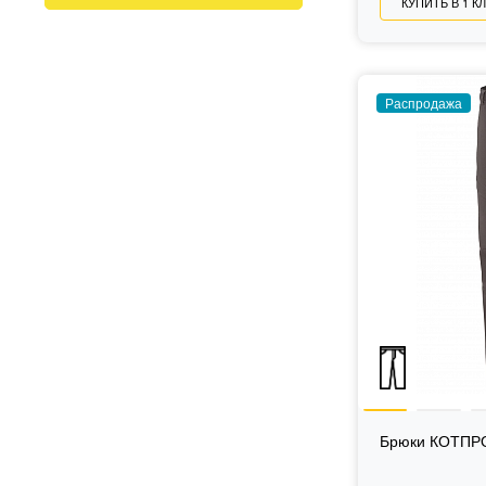
КУПИТЬ В 1 К
лимонный
Лето
оранжевый
серый
синий
Распродажа
хаки
черный
Брюки КОТПРО