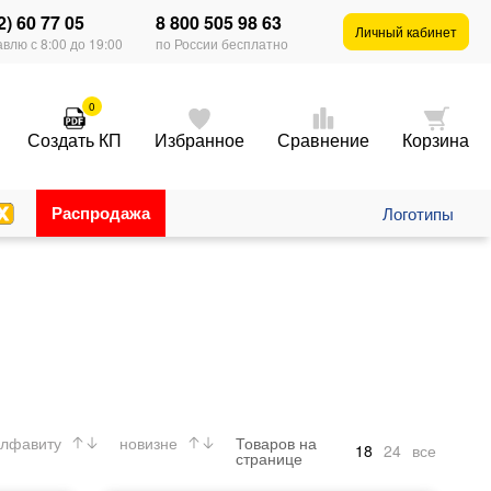
2) 60 77 05
8 800 505 98 63
Личный кабинет
влю с 8:00 до 19:00
по России бесплатно
0
Создать КП
Избранное
Сравнение
Корзина
Распродажа
Логотипы
лфавиту
новизне
Товаров на
18
24
все
странице