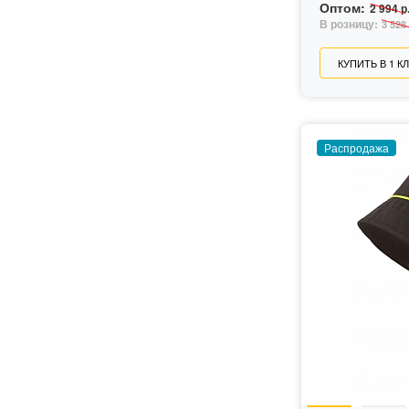
Оптом:
2 994 р
В розницу:
3 528 
КУПИТЬ В 1 К
Распродажа