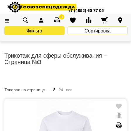
Главная
Каталог
Униформа
Сфера обслуживания
+7 (4852) 60 77 05
Трикотаж для сферы обслуживания
0
Фильтр
Сортировка
Трикотаж для сферы обслуживания –
Страница №3
Товаров на странице
18
24
все