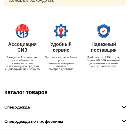
возможные расхождения.
Ассоциация
Удобный
Надежный
СИЗ
сервис
поставщик
Входим в Ассоциацию
Отгрузка в кратчайшие
Работаем с 1991 года,
разработчиков
сроки,
более 60 000 клиентов,
изготовителей
большие товарные
уникальная система
и поставщиков средств
запасы,
контроля качества
индивидуальной защиты
быстрая доставка
Каталог товаров
Спецодежда
Спецодежда по профессиям