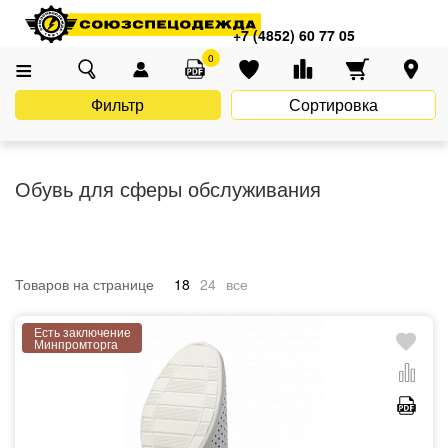
Главная
Каталог
Униформа
Сфера обслуживания
+7 (4852) 60 77 05
Обувь для сферы обслуживания
0
Фильтр
Сортировка
Обувь для сферы обслуживания
Товаров на странице
18
24
все
Есть заключение
Минпромторга