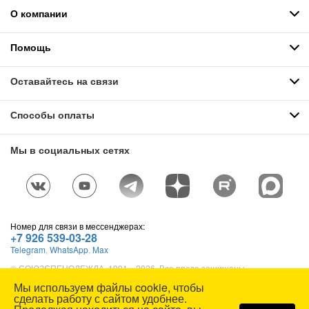
О компании
Помощь
Оставайтесь на связи
Способы оплаты
Мы в социальных сетях
Номер для связи в мессенджерах:
+7 926 539-03-28
Telegram
,
WhatsApp
,
Max
© СОЮЗСПЕЦОДЕЖДА, 1991—2026. Все права защищены.
Использование материалов сайта без разрешения запрещено.
Мы используем файлы cookie, чтобы
Карта сайта
сделать работу с сайтом удобнее.