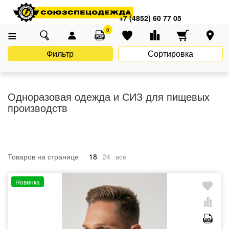
Главная
Каталог
Униформа
Одежда для пищевых производств
+7 (4852) 60 77 05
Одноразовая одежда и СИЗ для пищевых производств
0
Фильтр
Сортировка
Одноразовая одежда и СИЗ для пищевых
производств
Товаров на странице
18
24
все
Новинка