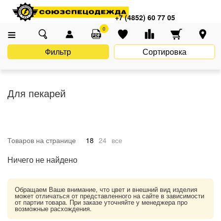
Главная
Каталог
Униформа
Одежда для пищевых производств
+7 (4852) 60 77 05
Для пекарей
0
Фильтр
Сортировка
Для пекарей
Товаров на странице
18
24
все
Ничего не найдено
Обращаем Ваше внимание, что цвет и внешний вид изделия
может отличаться от представленного на сайте в зависимости
от партии товара. При заказе уточняйте у менеджера про
возможные расхождения.