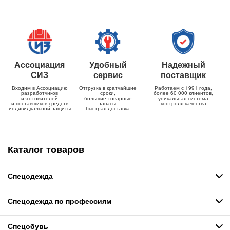
Ассоциация
Удобный
Надежный
СИЗ
сервис
поставщик
Входим в Ассоциацию
Отгрузка в кратчайшие
Работаем с 1991 года,
разработчиков
сроки,
более 60 000 клиентов,
изготовителей
большие товарные
уникальная система
и поставщиков средств
запасы,
контроля качества
индивидуальной защиты
быстрая доставка
Каталог товаров
Спецодежда
Спецодежда по профессиям
Спецобувь