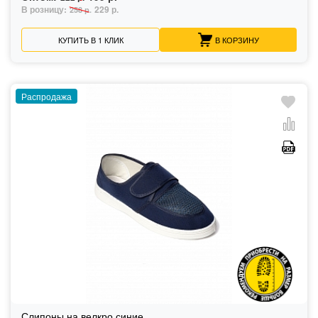
В розницу:
229 р.
258 р.
КУПИТЬ В 1 КЛИК
В КОРЗИНУ
Распродажа
Слипоны на велкро синие