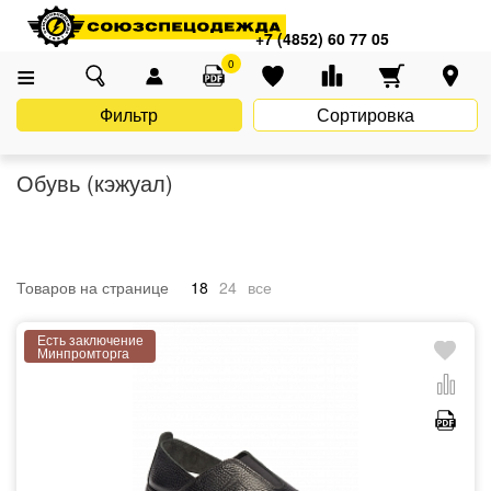
Главная
Каталог
Униформа
Casual (Кэжуал)
Обувь (кэжуал)
+7 (4852) 60 77 05
0
Фильтр
Сортировка
Обувь (кэжуал)
Товаров на странице
18
24
все
Есть заключение
Минпромторга