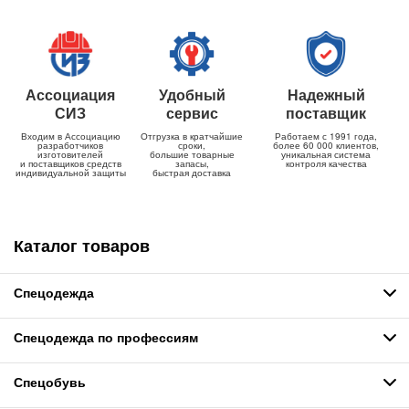
Ассоциация
Удобный
Надежный
СИЗ
сервис
поставщик
Входим в Ассоциацию
Отгрузка в кратчайшие
Работаем с 1991 года,
разработчиков
сроки,
более 60 000 клиентов,
изготовителей
большие товарные
уникальная система
и поставщиков средств
запасы,
контроля качества
индивидуальной защиты
быстрая доставка
Каталог товаров
Спецодежда
Спецодежда по профессиям
Спецобувь