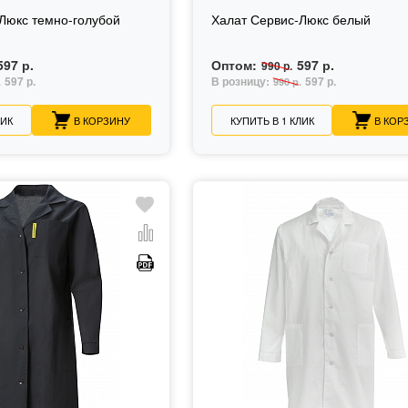
Люкс темно-голубой
Халат Сервис-Люкс белый
597 р.
Оптом:
597 р.
990 р.
597 р.
В розницу:
597 р.
.
990 р.
ЛИК
В КОРЗИНУ
КУПИТЬ В 1 КЛИК
В КОР