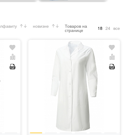
лфавиту
новизне
Товаров на
18
24
все
странице