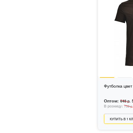
Футболка цве
Оптом:
648 р.
В розницу:
732 р
КУПИТЬ В 1 К