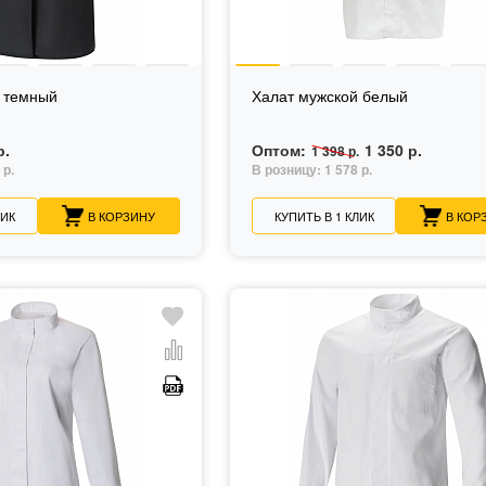
й темный
Халат мужской белый
р.
Оптом:
1 350 р.
1 398 р.
 р.
В розницу:
1 578 р.
ЛИК
В КОРЗИНУ
КУПИТЬ В 1 КЛИК
В КОР