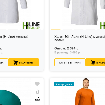
н (H-Line) женский
Халат Эйч-Лайн (H-Line) мужско
белый
р.
Оптом:
2 394 р.
 р.
В розницу:
3 096 р.
ЛИК
В КОРЗИНУ
КУПИТЬ В 1 КЛИК
В КОР
Распродажа