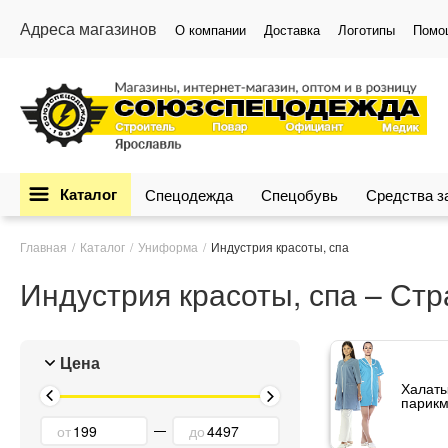
Адреса магазинов
О компании
Доставка
Логотипы
Помо
Каталог
Спецодежда
Спецобувь
Средства 
Главная
Каталог
Униформа
Индустрия красоты, спа
Индустрия красоты, спа – Ст
Цена
Халаты
парикм
от
до