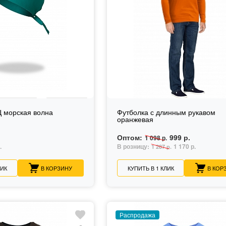
 морская волна
Футболка с длинным рукавом
оранжевая
Оптом:
999 р.
1 098 р.
.
В розницу:
1 170 р.
1 287 р.
ЛИК
В КОРЗИНУ
КУПИТЬ В 1 КЛИК
В КОР
Распродажа