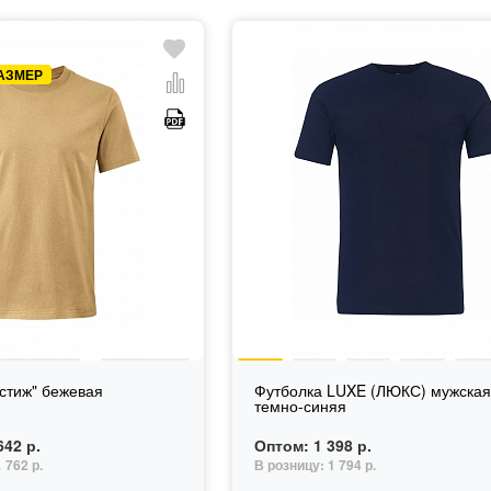
АЗМЕР
стиж" бежевая
Футболка LUXE (ЛЮКС) мужска
темно-синяя
642 р.
Оптом:
1 398 р.
762 р.
В розницу:
1 794 р.
.