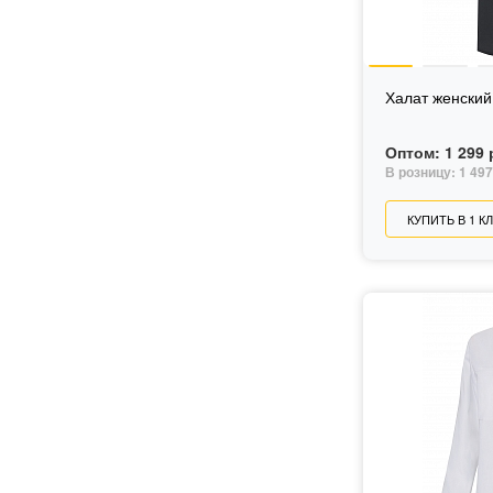
Халат женски
Оптом:
1 299 
В розницу:
1 497
КУПИТЬ В 1 К