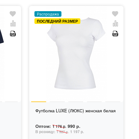
Распродажа
ПОСЛЕДНИЙ РАЗМЕР
я
Футболка LUXE (ЛЮКС) женская белая
Оптом:
990 р.
1 176 р.
В розницу:
1 197 р.
1 527 р.