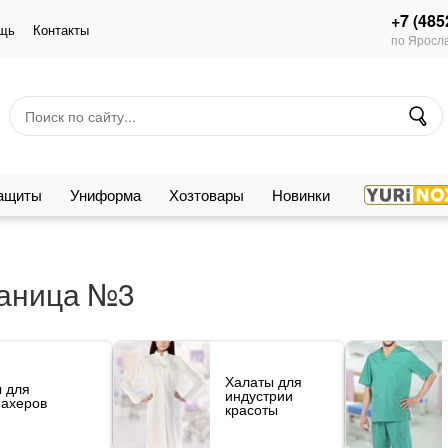
+7 (485
щь
Контакты
по Яросла
защиты
Униформа
Хозтовары
Новинки
раница №3
Халаты для
 для
индустрии
ахеров
красоты