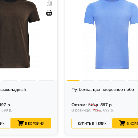
т шоколадный
Футболка, цвет морозное небо
597 р.
Оптом:
597 р.
648 р.
699 р.
В розницу:
699 р.
.
732 р.
ЛИК
В КОРЗИНУ
КУПИТЬ В 1 КЛИК
В КОР