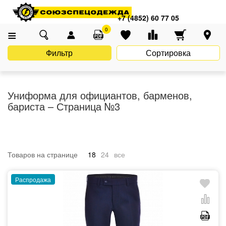
Главная
Каталог
Униформа
ХОРЕКА (кафе, рестораны, отели)
+7 (4852) 60 77 05
Униформа для официантов, барменов, бариста
0
Фильтр
Сортировка
Униформа для официантов, барменов,
бариста – Страница №3
Товаров на странице
18
24
все
Распродажа