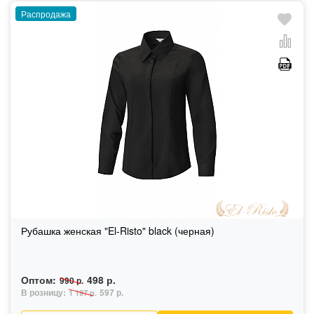
Распродажа
Рубашка женская "El-Risto" black (черная)
Оптом:
498 р.
990 р.
В розницу:
597 р.
1 197 р.