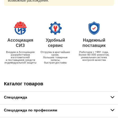
возможные расхождения.
Ассоциация
Удобный
Надежный
СИЗ
сервис
поставщик
Входим в Ассоциацию
Отгрузка в кратчайшие
Работаем с 1991 года,
разработчиков
сроки,
более 60 000 клиентов,
изготовителей
большие товарные
уникальная система
и поставщиков средств
запасы,
контроля качества
индивидуальной защиты
быстрая доставка
Каталог товаров
Спецодежда
Спецодежда по профессиям