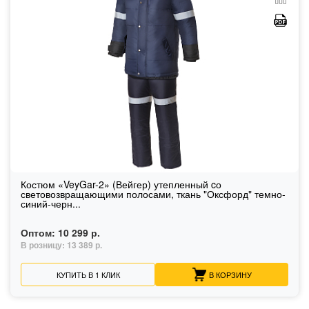
Костюм «VeyGar-2» (Вейгер) утепленный cо
световозвращающими полосами, ткань "Оксфорд" темно-
синий-черн...
Оптом:
10 299 р.
В розницу:
13 389 р.
КУПИТЬ В 1 КЛИК
В КОРЗИНУ