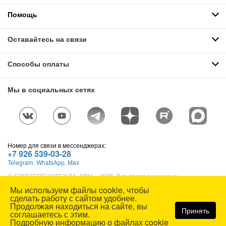
Помощь
Оставайтесь на связи
Способы оплаты
Мы в социальных сетях
Номер для связи в мессенджерах:
+7 926 539-03-28
Telegram
,
WhatsApp
,
Max
© СОЮЗСПЕЦОДЕЖДА, 1991—2026. Все права защищены.
Использование материалов сайта без разрешения запрещено.
Мы используем файлы cookie, чтобы
Карта сайта
сделать работу с сайтом удобнее.
Продолжая находиться на сайте, вы
Принять
соглашаетесь с этим.
Подробную информацию о файлах cookie