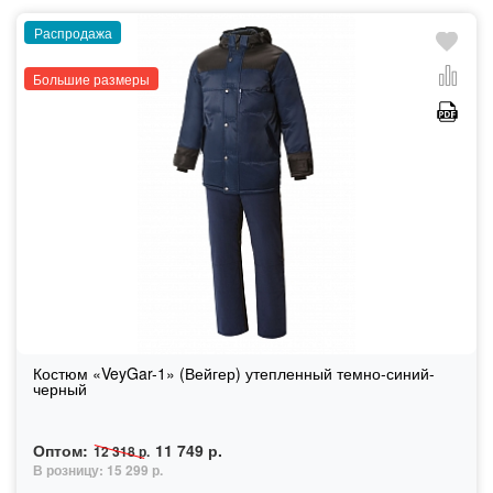
Распродажа
Большие размеры
Костюм «VeyGar-1» (Вейгер) утепленный темно-синий-
черный
Оптом:
11 749 р.
12 318 р.
В розницу:
15 299 р.