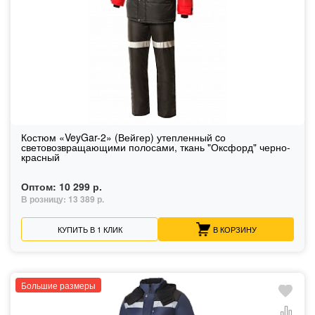
Костюм «VeyGar-2» (Вейгер) утепленный cо
световозвращающими полосами, ткань "Оксфорд" черно-
красный
Оптом:
10 299 р.
В розницу:
13 389 р.
КУПИТЬ В 1 КЛИК
В КОРЗИНУ
Большие размеры