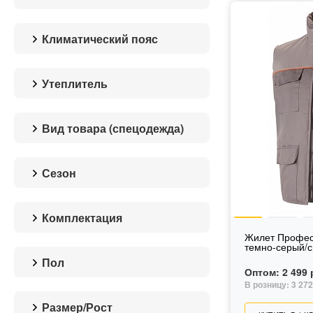
Климатический пояс
I-II пояс (1 класс защиты)
III пояс (2 класс защиты)
Утеплитель
термоскреплённый синтепон
шелтер микро
Вид товара (спецодежда)
брюки
жилет
Сезон
костюм
куртка
Зима
полукомбинезон
Демисезон
Комплектация
Жилет Профес
брюки
темно-серый/с
костюм: куртка + брюки
Пол
костюм: куртка +
Оптом:
2 499 
полукомбинезон
для мужчин
В розницу:
3 272
куртка
унисекс
Размер/Рост