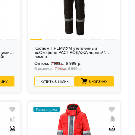
Костюм ПРЕМИУМ утепленный
ющими
тк.Оксфорд РАСПРОДАЖА черный/
й/
лимон
Оптом:
6 999 р.
7 998 р.
В розницу:
6 999 р.
7 998 р.
ЗИНУ
КУПИТЬ В 1 КЛИК
В КОРЗИНУ
Распродажа