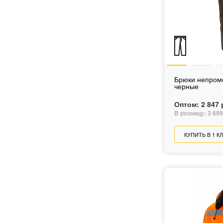
Брюки непром
черные
Оптом:
2 847 
В розницу:
3 699
КУПИТЬ В 1 К