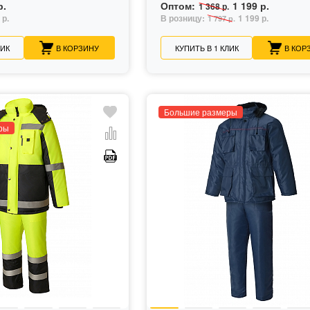
р.
Оптом:
1 199 р.
1 368 р.
 р.
В розницу:
1 199 р.
1 797 р.
ЛИК
В КОРЗИНУ
КУПИТЬ В 1 КЛИК
В КОР
Большие размеры
ры