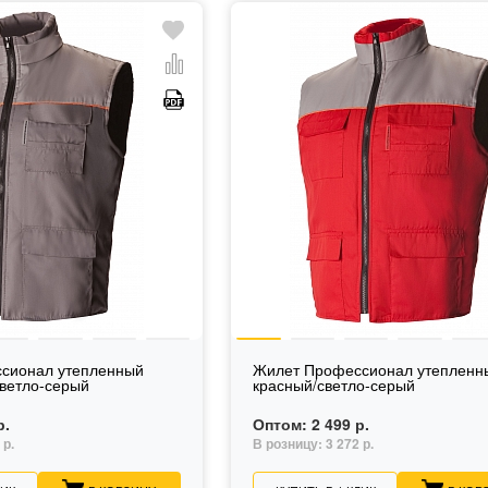
сионал утепленный
Жилет Профессионал утепленн
ветло-серый
красный/светло-серый
р.
Оптом:
2 499 р.
 р.
В розницу:
3 272 р.