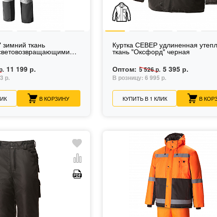
 зимний ткань
Куртка СЕВЕР удлиненная утеп
ткань "Оксфорд" черная
11 199 р.
Оптом:
5 395 р.
р.
5 526 р.
3 р.
В розницу:
6 995 р.
ЛИК
В КОРЗИНУ
КУПИТЬ В 1 КЛИК
В КОР