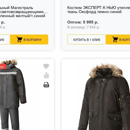
льный Магистраль
Костюм ЭКСПЕРТ-К НЬЮ утепл
о световозвращающими
ткань Оксфорд темно-синий
ленный желтый/т.синий
 р.
Оптом:
5 995 р.
9 р.
В розницу:
7 845 р.
ЛИК
В КОРЗИНУ
КУПИТЬ В 1 КЛИК
В КОР
ры