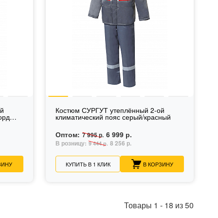
ой
Костюм СУРГУТ утеплённый 2-ой
орд
климатический пояс серый/красный
Оптом:
6 999 р.
7 995 р.
В розницу:
8 256 р.
9 444 р.
ЗИНУ
КУПИТЬ В 1 КЛИК
В КОРЗИНУ
Товары
1
-
18
из
50