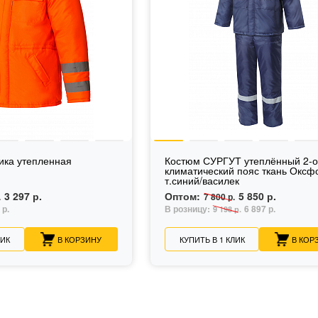
ика утепленная
Костюм СУРГУТ утеплённый 2-
климатический пояс ткань Оксф
т.синий/василек
3 297 р.
Оптом:
5 850 р.
.
7 800 р.
 р.
В розницу:
6 897 р.
9 198 р.
ЛИК
В КОРЗИНУ
КУПИТЬ В 1 КЛИК
В КОР