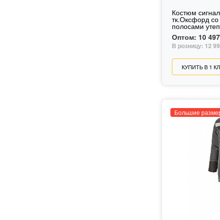
Костюм сигна
тк.Оксфорд с
полосами утеп
Оптом:
10 497
В розницу:
12 99
КУПИТЬ В 1 К
Большие разме