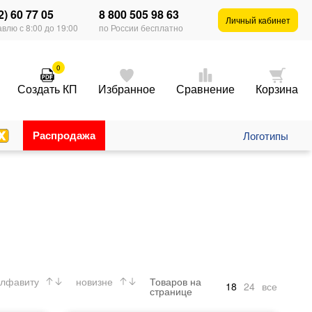
2) 60 77 05
8 800 505 98 63
Личный кабинет
влю с 8:00 до 19:00
по России бесплатно
0
Создать КП
Избранное
Сравнение
Корзина
Распродажа
Логотипы
лфавиту
новизне
Товаров на
18
24
все
странице