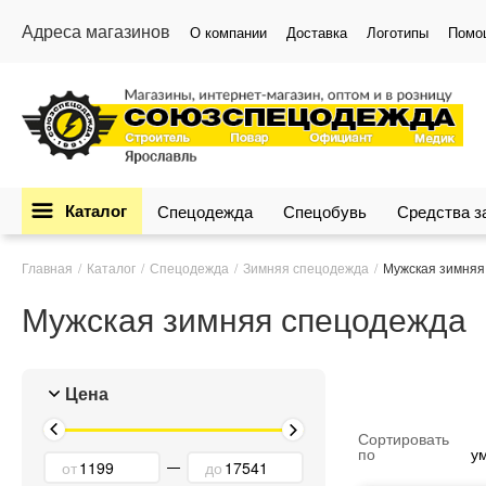
Адреса магазинов
О компании
Доставка
Логотипы
Помо
Каталог
Спецодежда
Спецобувь
Средства 
Главная
Каталог
Спецодежда
Зимняя спецодежда
Мужская зимняя
Мужская зимняя спецодежда
Цена
Сортировать
по
у
от
до