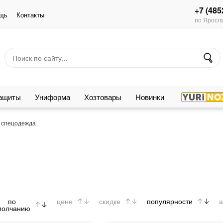
+7 (485
щь
Контакты
по Яросла
защиты
Униформа
Хозтовары
Новинки
 спецодежда
по
цене
скидке
популярности
а
молчанию