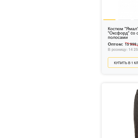
Костюм "Ямал"
"Оксфорд" cо световозвращающими
полосами
Оптом:
15 999 
В розницу:
14 25
КУПИТЬ В 1 К