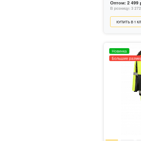
Оптом:
2 499 
56-58/194-200
В розницу:
3 272
60-62
60-62/158-164
КУПИТЬ В 1 К
60-62/170-176
60-62/182-188
60-62/194-200
64-66/158-164
64-66/170-176
Новинка
64-66/182-188
Большие разме
64-66/194-200
68-70/170-176
68-70/182-188
68-70/194-200
72-74/170-176
72-74/182-188
72-74/194-200
80-82/182-188