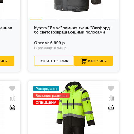
ленная
Куртка "Ямал" зимняя ткань "Оксфорд"
cо световозвращающими полосами
Оптом:
6 999 р.
В розницу:
8 945 р.
ЗИНУ
КУПИТЬ В 1 КЛИК
В КОРЗИНУ
Распродажа
Большие размеры
СПЕЦЦЕНА