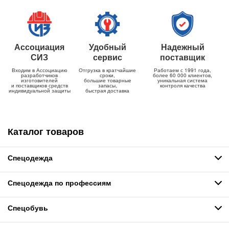
Ассоциация
Удобный
Надежный
СИЗ
сервис
поставщик
Входим в Ассоциацию
Отгрузка в кратчайшие
Работаем с 1991 года,
разработчиков
сроки,
более 60 000 клиентов,
изготовителей
большие товарные
уникальная система
и поставщиков средств
запасы,
контроля качества
индивидуальной защиты
быстрая доставка
Каталог товаров
Спецодежда
Спецодежда по профессиям
Спецобувь