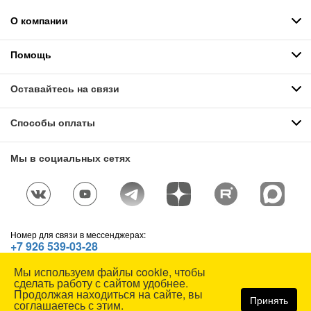
О компании
Помощь
Оставайтесь на связи
Способы оплаты
Мы в социальных сетях
Номер для связи в мессенджерах:
+7 926 539-03-28
Telegram
,
WhatsApp
,
Max
Мы используем файлы cookie, чтобы
© СОЮЗСПЕЦОДЕЖДА, 1991—2026. Все права защищены.
сделать работу с сайтом удобнее.
Использование материалов сайта без разрешения запрещено.
Продолжая находиться на сайте, вы
Принять
соглашаетесь с этим.
Карта сайта