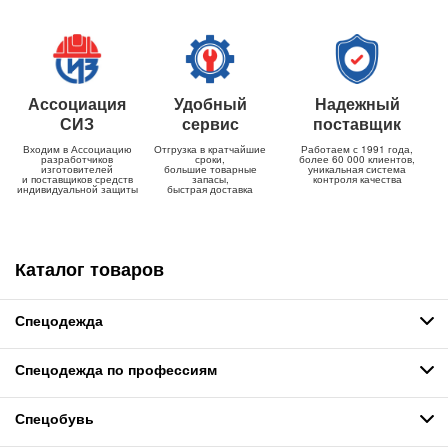
Ассоциация
Удобный
Надежный
СИЗ
сервис
поставщик
Входим в Ассоциацию
Отгрузка в кратчайшие
Работаем с 1991 года,
разработчиков
сроки,
более 60 000 клиентов,
изготовителей
большие товарные
уникальная система
и поставщиков средств
запасы,
контроля качества
индивидуальной защиты
быстрая доставка
Каталог товаров
Спецодежда
Спецодежда по профессиям
Спецобувь