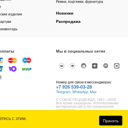
Ремни, подтяжки, фурнитура
и
Новинки
ские изделия
Распродажа
артуки
 инвентарь
оплаты
Мы в социальных сетях
Номер для связи в мессенджерах:
+7 926 539-03-28
Telegram
,
WhatsApp
,
Max
© СОЮЗСПЕЦОДЕЖДА, 1991—2026.
Все права защищены. Использование
материалов сайта без разрешения
запрещено.
тесь с этим.
Карта сайта
Принять