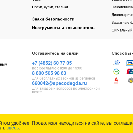
Носки, чулки, стельки
Наколенник
Диэлектриче
Знаки безопасности
Защитные ф
Инструменты и хозинвентарь
Сигнальный
Оставайтесь на связи
Способы 
+7 (4852) 60 77 05
чным
по Ярославлю с 8:00 до 19:00
8 800 505 98 63
Для бесплатных звонков из регионов
660042@specodegda.ru
Для заказов и вопросов по электронной
почте
йтом удобнее. Продолжая находиться на сайте, вы соглашае
ать
здесь
.