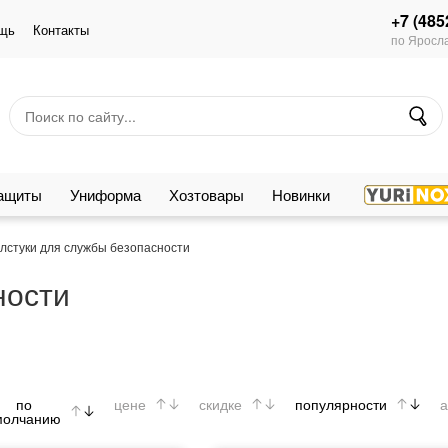
+7 (485
щь
Контакты
по Яросла
защиты
Униформа
Хозтовары
Новинки
лстуки для службы безопасности
ности
по
цене
скидке
популярности
а
молчанию