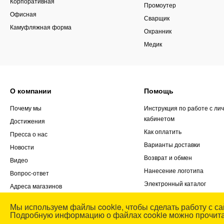
Корпоративная
Промоутер
Офисная
Сварщик
Камуфляжная форма
Охранник
Медик
О компании
Помощь
Почему мы
Инструкция по работе с ли
кабинетом
Достижения
Как оплатить
Пресса о нас
Варианты доставки
Новости
Возврат и обмен
Видео
Нанесение логотипа
Вопрос-ответ
Электронный каталог
Адреса магазинов
Заказ выезда менеджера
Реквизиты
Мы используем файлы cookie, чтобы сделать работу с са
Блог
Контакты
Подробную информацию о файлах cookie можно прочит