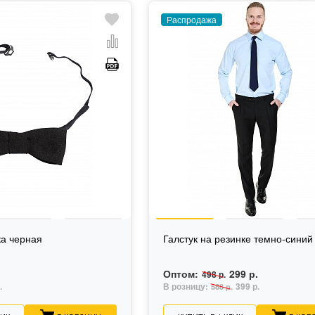
Распродажа
ка черная
Галстук на резинке темно-синий
Оптом:
299 р.
498 р.
.
В розницу:
399 р.
588 р.