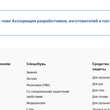
лен Ассоциации разработчиков, изготовителей и пос
ссиям
Спецобувь
Средства
защиты
Зимняя
Для органов
Летняя
Для рук
Резиновая (ПВХ)
Для глаз
Со специальными защитными
свойствами
Для головы
Медицинская
Для органов
Сабо
Защита от 