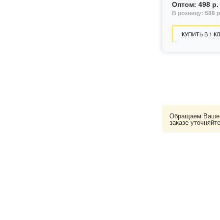
Оптом:
498 р.
В розницу:
588 р
КУПИТЬ В 1 К
Обращаем Ваше в
заказе уточняйт