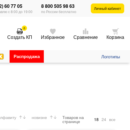
2) 60 77 05
8 800 505 98 63
Личный кабинет
влю с 8:00 до 19:00
по России бесплатно
0
Создать КП
Избранное
Сравнение
Корзина
Распродажа
Логотипы
лфавиту
новизне
Товаров на
18
24
все
странице