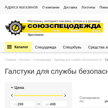
Адреса магазинов
О компании
Доставка
Логотипы
Помо
Каталог
Спецодежда
Спецобувь
Средства 
Главная
Каталог
Спецодежда
Одежда для службы безопасности
Га
Галстуки для службы безопас
Цена
Сортировать
по
у
от
до