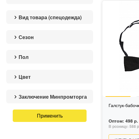
Вид товара (спецодежда)
аксессуары
Сезон
Без сезона
Пол
для мужчин
для женщин
Цвет
унисекс
бордо
красный
Заключение Минпромторга
синий
Галстук-бабоч
Нет
черный
Оптом:
498 р.
В розницу:
588 р