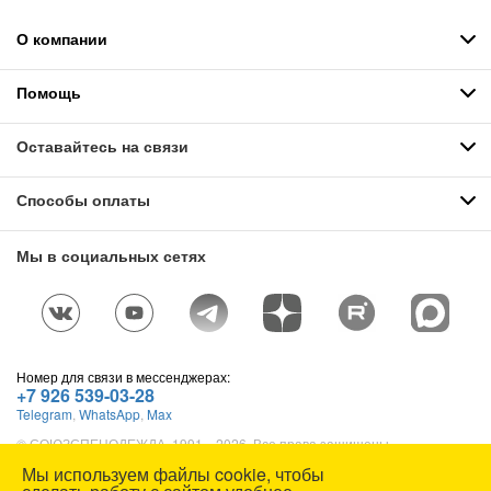
О компании
Помощь
Оставайтесь на связи
Способы оплаты
Мы в социальных сетях
Номер для связи в мессенджерах:
+7 926 539-03-28
Telegram
,
WhatsApp
,
Max
© СОЮЗСПЕЦОДЕЖДА, 1991—2026. Все права защищены.
Использование материалов сайта без разрешения запрещено.
Мы используем файлы cookie, чтобы
Карта сайта