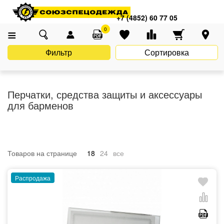
Главная
Каталог
Спецодежда
Одежда для барменов
+7 (4852) 60 77 05
Перчатки, средства защиты и аксессуары для барменов
0
Фильтр
Сортировка
Перчатки, средства защиты и аксессуары
для барменов
Товаров на странице
18
24
все
Распродажа