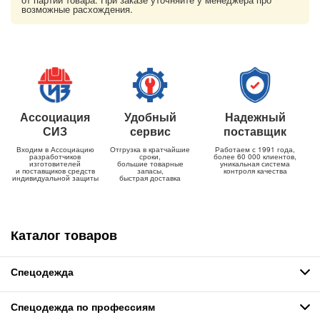
возможные расхождения.
Ассоциация
Удобный
Надежный
СИЗ
сервис
поставщик
Входим в Ассоциацию
Отгрузка в кратчайшие
Работаем с 1991 года,
разработчиков
сроки,
более 60 000 клиентов,
изготовителей
большие товарные
уникальная система
и поставщиков средств
запасы,
контроля качества
индивидуальной защиты
быстрая доставка
Каталог товаров
Спецодежда
Спецодежда по профессиям