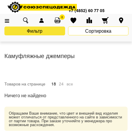
Главная
Каталог
Спецодежда
Камуфляжная форма
+7 (4852) 60 77 05
Камуфляжные джемперы
0
Фильтр
Сортировка
Камуфляжные джемперы
Товаров на странице
18
24
все
Ничего не найдено
Обращаем Ваше внимание, что цвет и внешний вид изделия
может отличаться от представленного на сайте в зависимости
от партии товара. При заказе уточняйте у менеджера про
возможные расхождения.