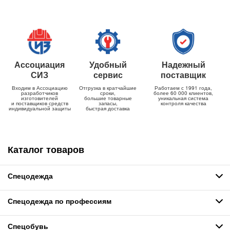
Ассоциация
Удобный
Надежный
СИЗ
сервис
поставщик
Входим в Ассоциацию
Отгрузка в кратчайшие
Работаем с 1991 года,
разработчиков
сроки,
более 60 000 клиентов,
изготовителей
большие товарные
уникальная система
и поставщиков средств
запасы,
контроля качества
индивидуальной защиты
быстрая доставка
Каталог товаров
Спецодежда
Спецодежда по профессиям
Спецобувь