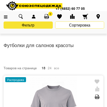
Главная
Каталог
Спецодежда
Одежда для салонов красоты
+7 (4852) 60 77 05
Футболки для салонов красоты
0
Фильтр
Сортировка
Футболки для салонов красоты
Товаров на странице
18
24
все
Распродажа