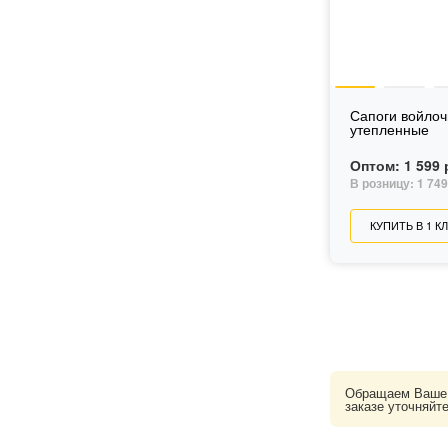
45
46
47
Сапоги войло
утепленные
Оптом:
1 599 
В розницу:
1 749
КУПИТЬ В 1 К
Обращаем Ваше в
заказе уточняйт