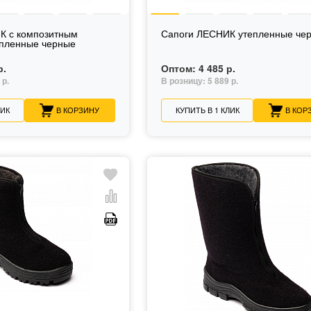
К с композитным
Сапоги ЛЕСНИК утепленные че
епленные черные
р.
Оптом:
4 485 р.
 р.
В розницу:
5 889 р.
ЛИК
В КОРЗИНУ
КУПИТЬ В 1 КЛИК
В КОР