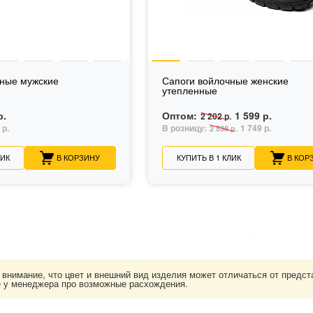
чные мужские
Сапоги войлочные женские
утепленные
р.
Оптом:
1 599 р.
2 202 р.
 р.
В розницу:
1 749 р.
2 538 р.
ЛИК
В КОРЗИНУ
КУПИТЬ В 1 КЛИК
В КОР
нимание, что цвет и внешний вид изделия может отличаться от представ
е у менеджера про возможные расхождения.