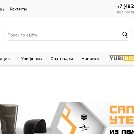
+7 (485
щь
Контакты
по Яросла
защиты
Униформа
Хозтовары
Новинки