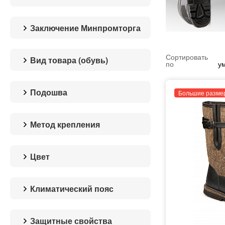
Заключение Минпромторга
Да
Нет
Сортировать
Вид товара (обувь)
по
у
Валенки
Сапоги
Подошва
Большие разме
ПВХ
Полиуретан
Метод крепления
Резина
горячая вулканизация
доппельно-клеевой
Цвет
литьевой
серый
черный
Климатический пояс
IV пояс (3 класс защиты)
«Особый» пояс (4 класс
Защитные свойства
защиты)