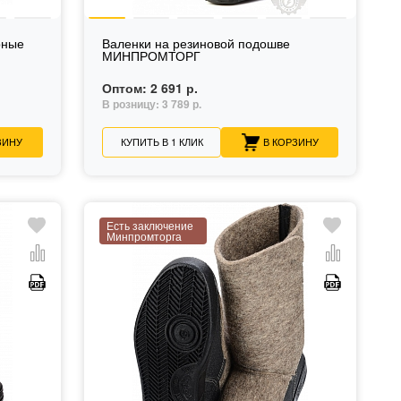
рные
Валенки на резиновой подошве
МИНПРОМТОРГ
Оптом:
2 691 р.
В розницу:
3 789 р.
ЗИНУ
КУПИТЬ В 1 КЛИК
В КОРЗИНУ
Есть заключение
Минпромторга