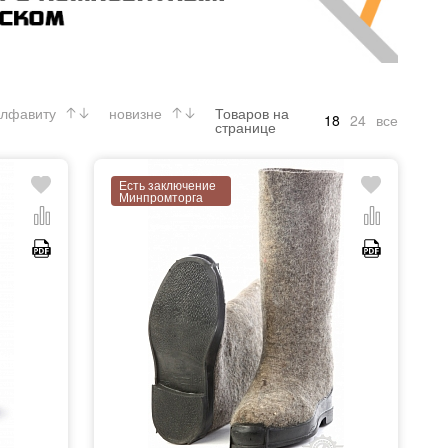
лфавиту
новизне
Товаров на
18
24
все
странице
Есть заключение
Минпромторга