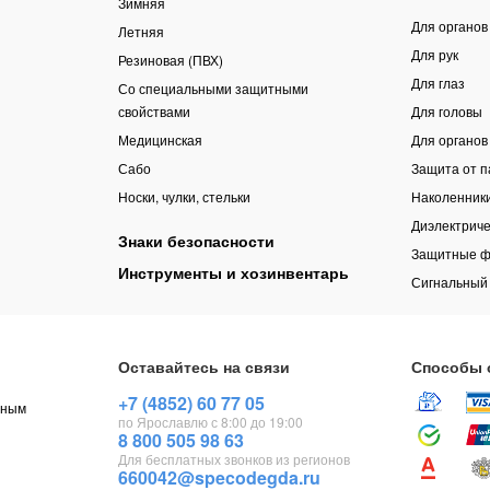
Зимняя
Для органов
Летняя
Для рук
Резиновая (ПВХ)
Для глаз
Со специальными защитными
свойствами
Для головы
Медицинская
Для органов
Сабо
Защита от 
Носки, чулки, стельки
Наколенник
Диэлектриче
Знаки безопасности
Защитные ф
Инструменты и хозинвентарь
Сигнальный
Оставайтесь на связи
Способы 
+7 (4852) 60 77 05
чным
по Ярославлю с 8:00 до 19:00
8 800 505 98 63
Для бесплатных звонков из регионов
660042@specodegda.ru