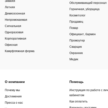
Зимняя
Обслуживающий персонал
Летняя
Горничная, уборщица
Демисезонная
Косметолог
Непромокаемая
Продавец
Сигнальная
Повар
Одноразовая
Официант, бармен
Корпоративная
Промоутер
Офисная
Сварщик
Камуфляжная форма
Охранник
Медик
О компании
Помощь
Почему мы
Инструкция по работе с ли
кабинетом
Достижения
Как оплатить
Пресса о нас
Варианты доставки