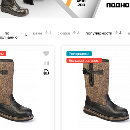
по
цене
скидке
популярности
а
молчанию
ры
Распродажа
Большие размеры