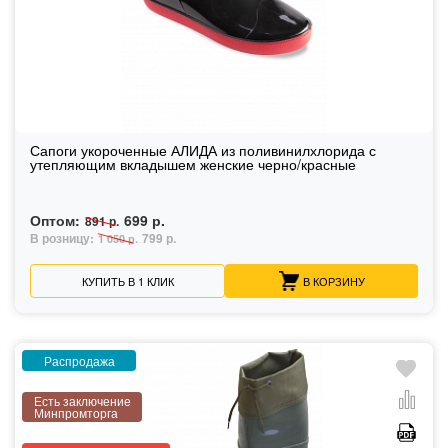
Сапоги укороченные АЛИДА из поливинилхлорида с
утепляющим вкладышем женские черно/красные
Оптом:
699 р.
891 р.
В розницу:
799 р.
1 050 р.
КУПИТЬ В 1 КЛИК
В КОРЗИНУ
Распродажа
Есть заключение
Минпромторга