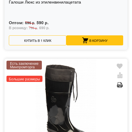
Галоши Люкс из этиленвинилацетата
Оптом:
590 р.
696 р.
В розницу:
690 р.
798 р.
КУПИТЬ В 1 КЛИК
В КОРЗИНУ
Есть заключение
Минпромторга
Большие размеры