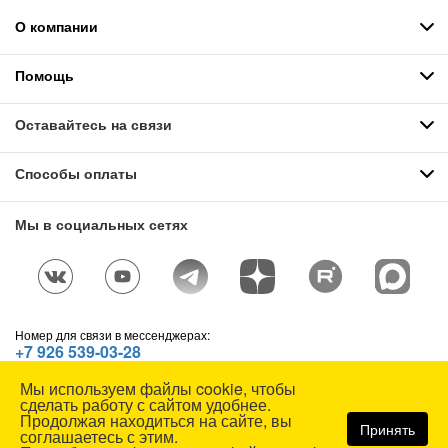
О компании
Помощь
Оставайтесь на связи
Способы оплаты
Мы в социальных сетях
Номер для связи в мессенджерах:
+7 926 539-03-28
Telegram
,
WhatsApp
,
Max
Мы используем файлы cookie, чтобы
© СОЮЗСПЕЦОДЕЖДА, 1991—2026. Все права защищены.
сделать работу с сайтом удобнее.
Использование материалов сайта без разрешения запрещено.
Продолжая находиться на сайте, вы
Принять
соглашаетесь с этим.
Карта сайта