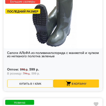
Большие размеры
ПОСЛЕДНИЙ РАЗМЕР
Сапоги АЛЬФА из поливинилхлорида с манжетой и чулком
из нетканого полотна зеленые
Оптом:
599 р.
846 р.
В розницу:
599 р.
846 р.
КУПИТЬ В 1 КЛИК
В КОРЗИНУ
Новинка