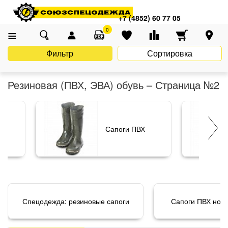
Главная
Каталог
Спецобувь
Резиновая (ПВХ, ЭВА) обувь
+7 (4852) 60 77 05
0
Фильтр
Сортировка
Резиновая (ПВХ, ЭВА) обувь – Страница №2
Сапоги ПВХ
Спецодежда: резиновые сапоги
Сапоги ПВХ ново