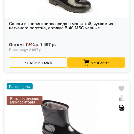
Сапоги из поливинилхлорида с манжетой, чулком из
нетканого полотна, артикул В-40 МБС черные
Оптом:
1 497 р.
1 590 р.
В розницу:
2 097 р.
КУПИТЬ В 1 КЛИК
В КОРЗИНУ
Распродажа
Есть заключение
Минпромторга