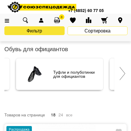
Главная
Каталог
Спецобувь
Обувь для официантов
+7 (4852) 60 77 05
0
Фильтр
Сортировка
Обувь для официантов
Туфли и полуботинки
для официантов
Товаров на странице
18
24
все
Распродажа