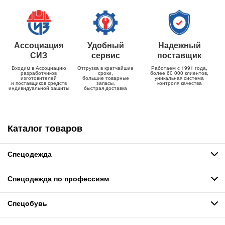
Ассоциация
Удобный
Надежный
СИЗ
сервис
поставщик
Входим в Ассоциацию
Отгрузка в кратчайшие
Работаем с 1991 года,
разработчиков
сроки,
более 60 000 клиентов,
изготовителей
большие товарные
уникальная система
и поставщиков средств
запасы,
контроля качества
индивидуальной защиты
быстрая доставка
Каталог товаров
Спецодежда
Спецодежда по профессиям
Спецобувь