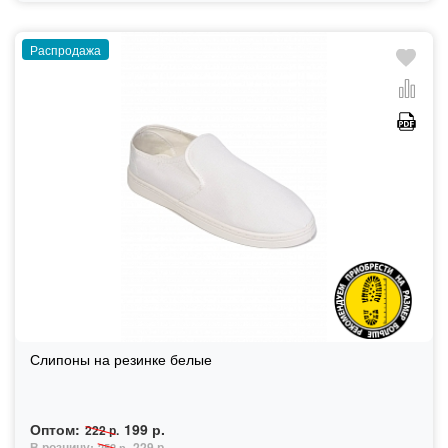
Распродажа
Слипоны на резинке белые
Оптом:
199 р.
222 р.
В розницу:
229 р.
252 р.