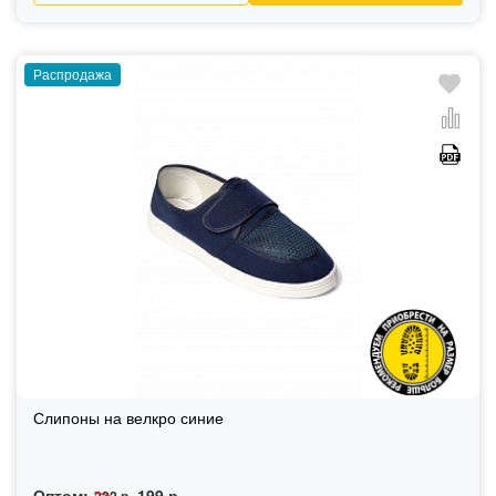
Распродажа
Слипоны на велкро синие
Оптом:
199 р.
222 р.