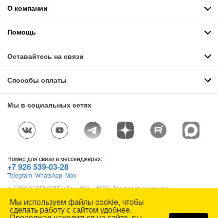
О компании
Помощь
Оставайтесь на связи
Способы оплаты
Мы в социальных сетях
Номер для связи в мессенджерах:
+7 926 539-03-28
Telegram
,
WhatsApp
,
Max
© СОЮЗСПЕЦОДЕЖДА, 1991—2026. Все права защищены.
Использование материалов сайта без разрешения запрещено.
Мы используем файлы cookie, чтобы
Карта сайта
сделать работу с сайтом удобнее.
Продолжая находиться на сайте, вы