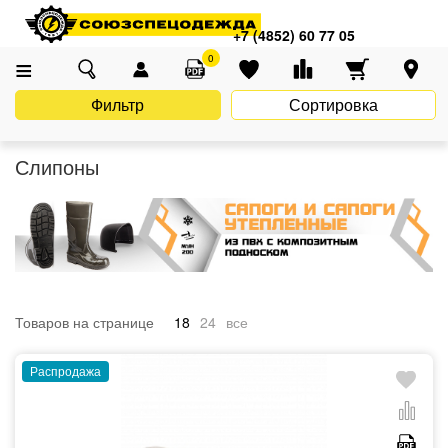
Главная
Каталог
Спецобувь
Летняя обувь
Слипоны
+7 (4852) 60 77 05
0
Фильтр
Сортировка
Слипоны
Товаров на странице
18
24
все
Распродажа