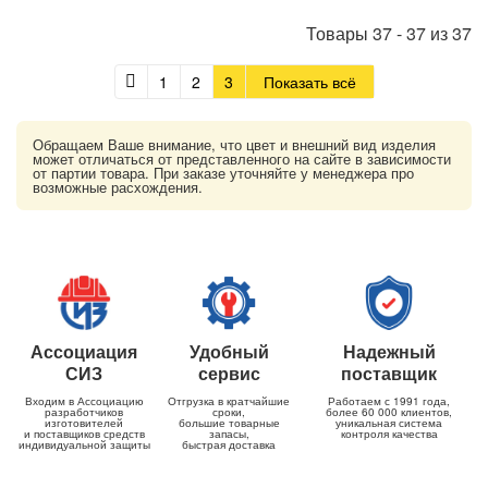
Товары
37
-
37
из
37
1
2
3
Показать всё
Обращаем Ваше внимание, что цвет и внешний вид изделия
может отличаться от представленного на сайте в зависимости
от партии товара. При заказе уточняйте у менеджера про
возможные расхождения.
Ассоциация
Удобный
Надежный
СИЗ
сервис
поставщик
Входим в Ассоциацию
Отгрузка в кратчайшие
Работаем с 1991 года,
разработчиков
сроки,
более 60 000 клиентов,
изготовителей
большие товарные
уникальная система
и поставщиков средств
запасы,
контроля качества
индивидуальной защиты
быстрая доставка