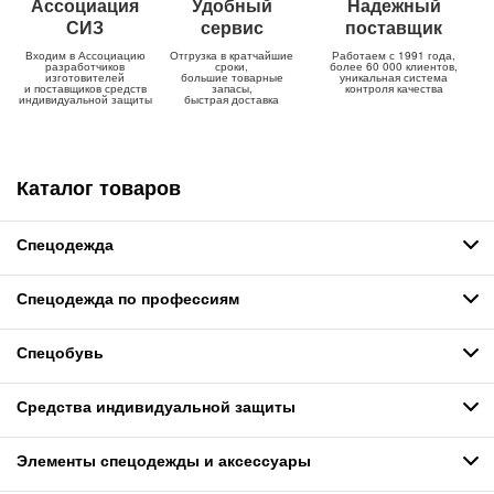
Ассоциация
Удобный
Надежный
СИЗ
сервис
поставщик
Входим в Ассоциацию
Отгрузка в кратчайшие
Работаем с 1991 года,
разработчиков
сроки,
более 60 000 клиентов,
изготовителей
большие товарные
уникальная система
и поставщиков средств
запасы,
контроля качества
индивидуальной защиты
быстрая доставка
Каталог товаров
Спецодежда
Спецодежда по профессиям
Спецобувь
Средства индивидуальной защиты
Элементы спецодежды и аксессуары