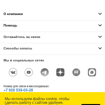
О компании
Помощь
Оставайтесь на связи
Способы оплаты
Мы в социальных сетях
Номер для связи в мессенджерах:
+7 926 539-03-28
Telegram
,
WhatsApp
,
Max
Мы используем файлы cookie, чтобы
© СОЮЗСПЕЦОДЕЖДА, 1991—2026. Все права защищены.
сделать работу с сайтом удобнее.
Использование материалов сайта без разрешения запрещено.