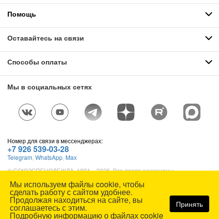
Помощь
Оставайтесь на связи
Способы оплаты
Мы в социальных сетях
Номер для связи в мессенджерах:
+7 926 539-03-28
Telegram
,
WhatsApp
,
Max
© СОЮЗСПЕЦОДЕЖДА, 1991—2026. Все права защищены.
Использование материалов сайта без разрешения запрещено.
Мы используем файлы cookie, чтобы
Карта сайта
сделать работу с сайтом удобнее.
Продолжая находиться на сайте, вы
Принять
соглашаетесь с этим.
Подробную информацию о файлах cookie