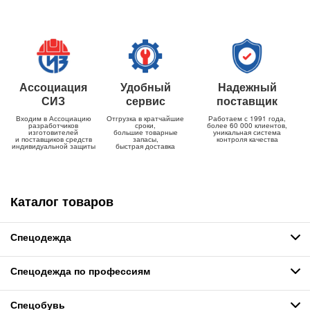
Ассоциация
Удобный
Надежный
СИЗ
сервис
поставщик
Входим в Ассоциацию
Отгрузка в кратчайшие
Работаем с 1991 года,
разработчиков
сроки,
более 60 000 клиентов,
изготовителей
большие товарные
уникальная система
и поставщиков средств
запасы,
контроля качества
индивидуальной защиты
быстрая доставка
Каталог товаров
Спецодежда
Спецодежда по профессиям
Спецобувь