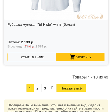
Рубашка мужская "El-Risto" white (белая)
Оптом:
2 199 р.
В розницу:
2 574 р.
2 739 р.
КУПИТЬ В 1 КЛИК
В КОРЗИНУ
Товары
1
-
18
из
43
1
2
3
Показать всё
Обращаем Ваше внимание, что цвет и внешний вид изделия
может отличаться от представленного на сайте в зависимости
от партии товара. При заказе уточняйте у менеджера про