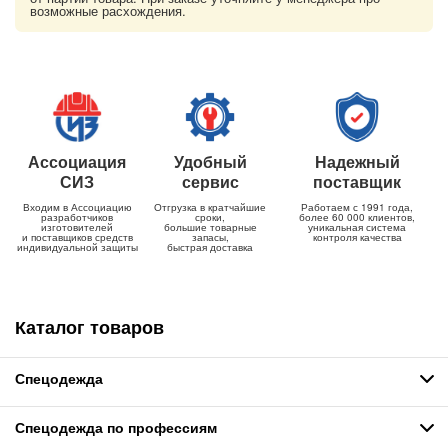
возможные расхождения.
Ассоциация
Удобный
Надежный
СИЗ
сервис
поставщик
Входим в Ассоциацию
Отгрузка в кратчайшие
Работаем с 1991 года,
разработчиков
сроки,
более 60 000 клиентов,
изготовителей
большие товарные
уникальная система
и поставщиков средств
запасы,
контроля качества
индивидуальной защиты
быстрая доставка
Каталог товаров
Спецодежда
Спецодежда по профессиям