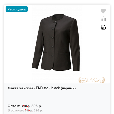
Распродажа
Жакет женский «El-Risto» black (черный)
Оптом:
396 р.
498 р.
В розницу:
396 р.
699 р.