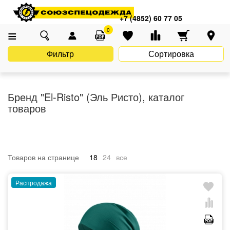
Главная
Каталог
Бренды
+7 (4852) 60 77 05
Бренд "El-Risto" (Эль Ристо), каталог товаров
0
Фильтр
Сортировка
Бренд "El-Risto" (Эль Ристо), каталог
товаров
Товаров на странице
18
24
все
Распродажа