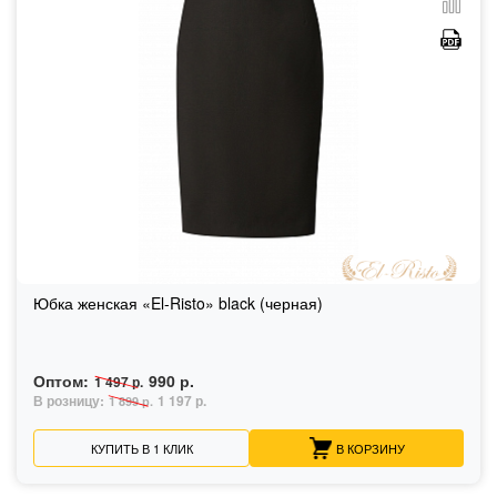
Юбка женская «El-Risto» black (черная)
Оптом:
990 р.
1 497 р.
В розницу:
1 197 р.
1 899 р.
КУПИТЬ В 1 КЛИК
В КОРЗИНУ